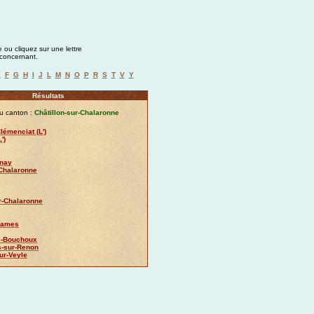
 ou cliquez sur une lettre
a concernant.
E
F
G
H
I
J
L
M
N
O
P
R
S
T
V
Y
Résultats
u canton :
Châtillon-sur-Chalaronne
émenciat (L')
')
nay
-Chalaronne
r-Chalaronne
-Dames
le-Bouchoux
s-sur-Renon
sur-Veyle
Chalaronne (Hôpital)