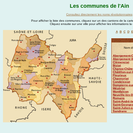
Les communes de l'Ain
Consultez directement les noms révolutionnaires
Pour afficher la liste des communes, cliquez sur un des cantons de la carte
Cliquez ensuite sur une ville pour afficher les informations l
A
B
C
D
Nom d
Abergement-Cl
Abergement (L
Clémenciat
Biziat
Chanoz-Châte
Châtillon-sur
Fleurieux
Chaveyriat
Condeissiat
Dompierre-su
Mézériat
Montfalcon
Neuville-les
Romans
Saint-André-
Saint-George
Saint-Julien-
Sandrans
Sulignat
Vonnas
Luponnas
Châtillon-sur-