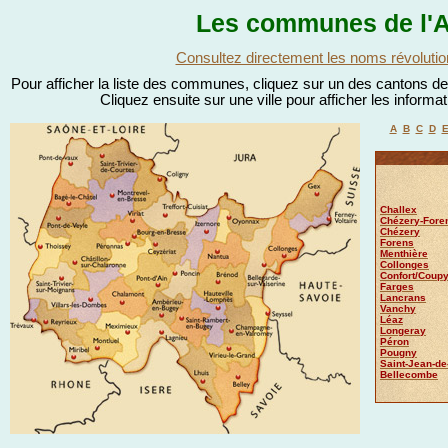
Les communes de l'A
Consultez directement les noms révolutio
Pour afficher la liste des communes, cliquez sur un des cantons de l
Cliquez ensuite sur une ville pour afficher les informa
A
B
C
D
Challex
Chézery-Fore
Chézery
Forens
Menthière
Collonges
Confort/Coup
Farges
Lancrans
Vanchy
Léaz
Longeray
Péron
Pougny
Saint-Jean-de
Bellecombe