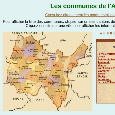
Les communes de l'A
Consultez directement les noms révolutio
Pour afficher la liste des communes, cliquez sur un des cantons de l
Cliquez ensuite sur une ville pour afficher les informa
A
B
C
D
N
Ferney-Voltai
Ornex
Prévessin-Mo
Prévessin
Moens
Saint-Genis-P
Sauverny
Sergy
Thoiry
Versonnex
Ferney-Voltai