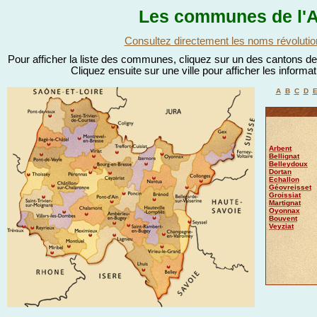
Les communes de l'A
Consultez directement les noms révolutio
Pour afficher la liste des communes, cliquez sur un des cantons de l
Cliquez ensuite sur une ville pour afficher les informa
A
B
C
D
Arbent
Bellignat
Belleydoux
Dortan
Echallon
Géovreisset
Groissiat
Martignat
Oyonnax
Bouvent
Veyziat