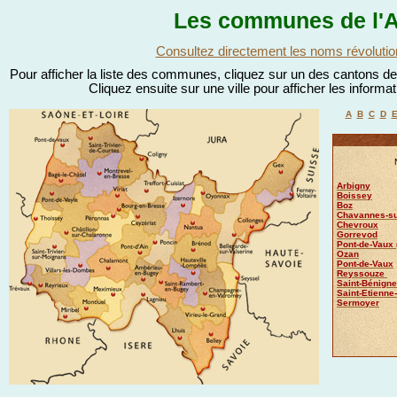
Les communes de l'A
Consultez directement les noms révolutio
Pour afficher la liste des communes, cliquez sur un des cantons de l
Cliquez ensuite sur une ville pour afficher les informa
A
B
C
D
Arbigny
Boissey
Boz
Chavannes-s
Chevroux
Gorrevod
Pont-de-Vaux 
Ozan
Pont-de-Vaux
Reyssouze
Saint-Bénigne
Saint-Etienne
Sermoyer