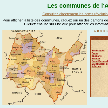
Les communes de l'A
Consultez directement les noms révolutio
Pour afficher la liste des communes, cliquez sur un des cantons de l
Cliquez ensuite sur une ville pour afficher les informa
A
B
C
D
Beauregard
Frans
Jassans
Riottier
Saint-Bernard
Saint-Didier-
Trévoux