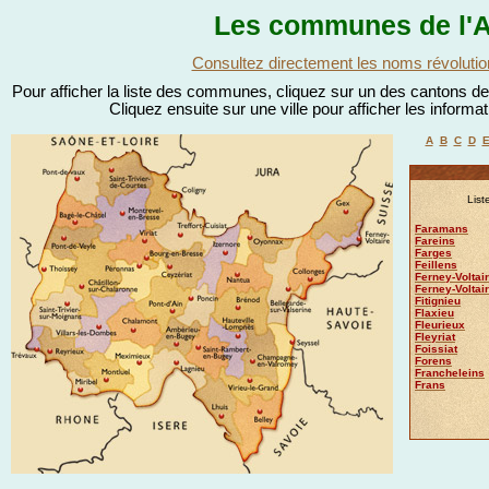
Les communes de l'A
Consultez directement les noms révolutio
Pour afficher la liste des communes, cliquez sur un des cantons de l
Cliquez ensuite sur une ville pour afficher les informa
A
B
C
D
List
Faramans
Fareins
Farges
Feillens
Ferney-Voltai
Ferney-Voltai
Fitignieu
Flaxieu
Fleurieux
Fleyriat
Foissiat
Forens
Francheleins
Frans