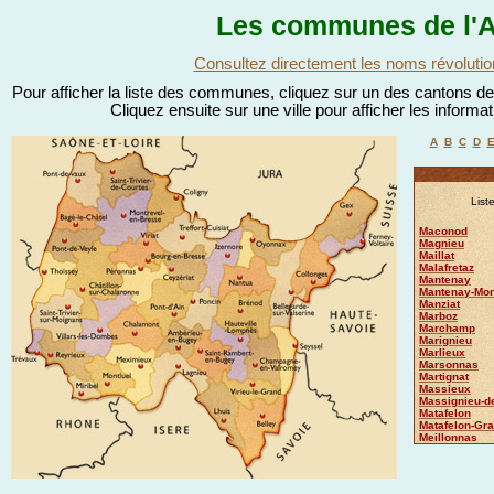
Les communes de l'A
Consultez directement les noms révolutio
Pour afficher la liste des communes, cliquez sur un des cantons de l
Cliquez ensuite sur une ville pour afficher les informa
A
B
C
D
List
Maconod
Magnieu
Maillat
Malafretaz
Mantenay
Mantenay-Mon
Manziat
Marboz
Marchamp
Marignieu
Marlieux
Marsonnas
Martignat
Massieux
Massignieu-d
Matafelon
Matafelon-Gr
Meillonnas
Menthière
Mépillat
Mérignat
Messimy-sur