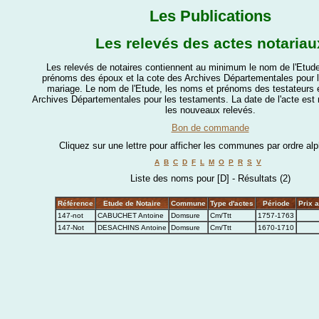
Les Publications
Les relevés des actes notariau
Les relevés de notaires contiennent au minimum le nom de l'Etude
prénoms des époux et la cote des Archives Départementales pour l
mariage. Le nom de l'Etude, les noms et prénoms des testateurs e
Archives Départementales pour les testaments. La date de l'acte es
les nouveaux relevés.
Bon de commande
Cliquez sur une lettre pour afficher les communes par ordre al
A
B
C
D
F
L
M
O
P
R
S
V
Liste des noms pour [D] - Résultats (2)
Référence
Etude de Notaire
Commune
Type d'actes
Période
Prix 
147-not
CABUCHET Antoine
Domsure
Cm/Ttt
1757-1763
147-Not
DESACHINS Antoine
Domsure
Cm/Ttt
1670-1710