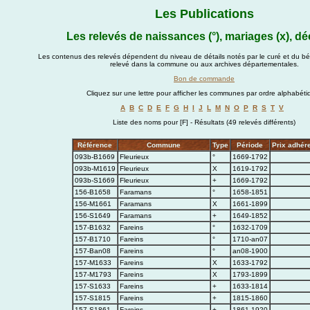
Les Publications
Les relevés de naissances (°), mariages (x), dé
Les contenus des relevés dépendent du niveau de détails notés par le curé et du bén
relevé dans la commune ou aux archives départementales.
Bon de commande
Cliquez sur une lettre pour afficher les communes par ordre alphabéti
A
B
C
D
E
F
G
H
I
J
L
M
N
O
P
R
S
T
V
Liste des noms pour [F] - Résultats (49 relevés différents)
Référence
Commune
Type
Période
Prix adhére
093b-B1669
Fleurieux
°
1669-1792
093b-M1619
Fleurieux
X
1619-1792
093b-S1669
Fleurieux
+
1669-1792
156-B1658
Faramans
°
1658-1851
156-M1661
Faramans
X
1661-1899
156-S1649
Faramans
+
1649-1852
157-B1632
Fareins
°
1632-1709
157-B1710
Fareins
°
1710-an07
157-Ban08
Fareins
°
an08-1900
157-M1633
Fareins
X
1633-1792
157-M1793
Fareins
X
1793-1899
157-S1633
Fareins
+
1633-1814
157-S1815
Fareins
+
1815-1860
157-S1861
Fareins
+
1861-1920