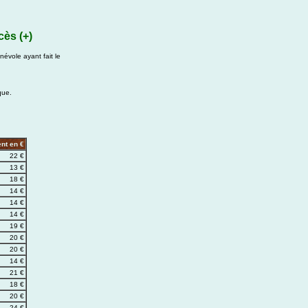
cès (+)
évole ayant fait le
que.
nt en €
22 €
13 €
18 €
14 €
14 €
14 €
19 €
20 €
20 €
14 €
21 €
18 €
20 €
24 €