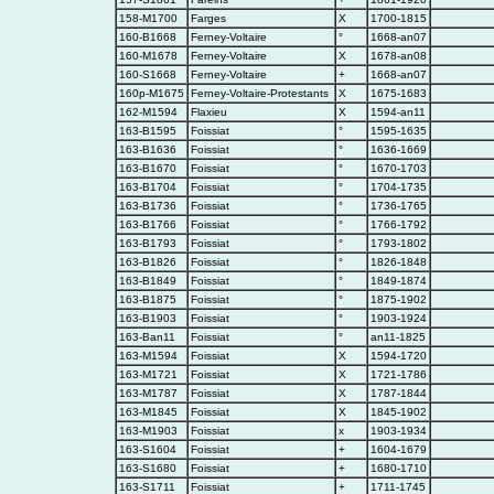
158-M1700
Farges
X
1700-1815
160-B1668
Ferney-Voltaire
°
1668-an07
160-M1678
Ferney-Voltaire
X
1678-an08
160-S1668
Ferney-Voltaire
+
1668-an07
160p-M1675
Ferney-Voltaire-Protestants
X
1675-1683
162-M1594
Flaxieu
X
1594-an11
163-B1595
Foissiat
°
1595-1635
163-B1636
Foissiat
°
1636-1669
163-B1670
Foissiat
°
1670-1703
163-B1704
Foissiat
°
1704-1735
163-B1736
Foissiat
°
1736-1765
163-B1766
Foissiat
°
1766-1792
163-B1793
Foissiat
°
1793-1802
163-B1826
Foissiat
°
1826-1848
163-B1849
Foissiat
°
1849-1874
163-B1875
Foissiat
°
1875-1902
163-B1903
Foissiat
°
1903-1924
163-Ban11
Foissiat
°
an11-1825
163-M1594
Foissiat
X
1594-1720
163-M1721
Foissiat
X
1721-1786
163-M1787
Foissiat
X
1787-1844
163-M1845
Foissiat
X
1845-1902
163-M1903
Foissiat
x
1903-1934
163-S1604
Foissiat
+
1604-1679
163-S1680
Foissiat
+
1680-1710
163-S1711
Foissiat
+
1711-1745