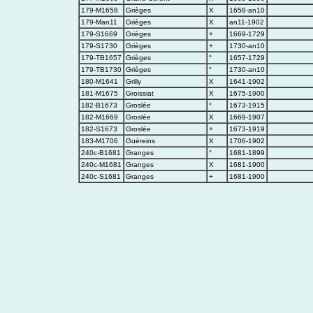
179-M1658
Grièges
X
1658-an10
179-Man11
Grièges
X
an11-1902
179-S1669
Grièges
+
1669-1729
179-S1730
Grièges
+
1730-an10
179-TB1657
Grièges
°
1657-1729
179-TB1730
Grièges
°
1730-an10
180-M1641
Grilly
X
1641-1902
181-M1675
Groissiat
X
1675-1900
182-B1673
Groslée
°
1673-1915
182-M1669
Groslée
X
1669-1907
182-S1673
Groslée
+
1673-1919
183-M1706
Guéreins
X
1706-1902
240c-B1681
Granges
°
1681-1899
240c-M1681
Granges
X
1681-1900
240c-S1681
Granges
+
1681-1900