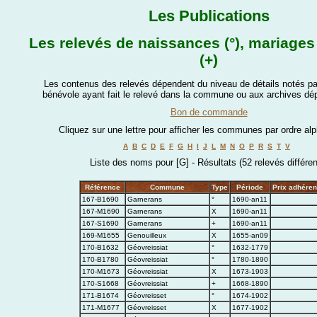
Les Publications
Les relevés de naissances (°), mariages 
(+)
Les contenus des relevés dépendent du niveau de détails notés par
bénévole ayant fait le relevé dans la commune ou aux archives dé
Bon de commande
Cliquez sur une lettre pour afficher les communes par ordre al
A
B
C
D
E
F
G
H
I
J
L
M
N
O
P
R
S
T
V
Liste des noms pour [G] - Résultats (52 relevés différen
Référence
Commune
Type
Période
Prix adhéren
167-B1690
Garnerans
°
1690-an11
167-M1690
Garnerans
X
1690-an11
167-S1690
Garnerans
+
1690-an11
169-M1655
Genouilleux
X
1655-an09
170-B1632
Géovreissiat
°
1632-1779
170-B1780
Géovreissiat
°
1780-1890
170-M1673
Géovreissiat
X
1673-1903
170-S1668
Géovreissiat
+
1668-1890
171-B1674
Géovreisset
°
1674-1902
171-M1677
Géovreisset
X
1677-1902