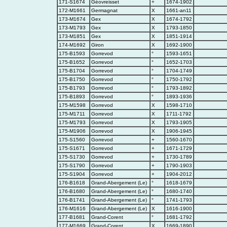
171-S1674
Géovreisset
+
1674-1902
172-M1661
Germagnat
X
1661-an11
173-M1674
Gex
X
1674-1792
173-M1793
Gex
X
1793-1850
173-M1851
Gex
X
1851-1914
174-M1692
Giron
X
1692-1900
175-B1593
Gorrevod
°
1593-1651
175-B1652
Gorrevod
°
1652-1703
175-B1704
Gorrevod
°
1704-1749
175-B1750
Gorrevod
°
1750-1792
175-B1793
Gorrevod
°
1793-1892
175-B1893
Gorrevod
°
1893-1936
175-M1598
Gorrevod
X
1598-1710
175-M1711
Gorrevod
X
1711-1792
175-M1793
Gorrevod
X
1793-1905
175-M1906
Gorrevod
X
1906-1945
175-S1560
Gorrevod
+
1560-1670
175-S1671
Gorrevod
+
1671-1729
175-S1730
Gorrevod
+
1730-1789
175-S1790
Gorrevod
+
1790-1903
175-S1904
Gorrevod
+
1904-2012
176-B1618
Grand-Abergement (Le)
°
1618-1679
176-B1680
Grand-Abergement (Le)
°
1680-1740
176-B1741
Grand-Abergement (Le)
°
1741-1793
176-M1616
Grand-Abergement (Le)
X
1616-1900
177-B1681
Grand-Corent
°
1681-1792
177-M1669
Grand-Corent
X
1669-1890