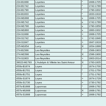
224-B1668
Loyettes
°
1668-1705
224-B1742
Loyettes
°
1742-1789
224-B1790
Loyettes
°
1790-1832
224-B1833
Loyettes
°
1833-1918
224-M1668
Loyettes
x
1668-1705
224-M1742
Loyettes
x
1742-1789
224-M1790
Loyettes
x
1790-1859
224-M1860
Loyettes
x
1860-1932
224-S1668
Loyettes
+
1668-1705
224-S1742
Loyettes
+
1742-1846
224-S1847
Loyettes
+
1847-1919
225-M1654
Lurcy
X
1654-1899
274-B1566
Les-Neyrolles
°
1566-1903
274-M1596
Les-Neyrolles
X
1596-1900
274-S1903
Les-Neyrolles
+
1903-2014
39023-M1793
L'Aubépin & Villette les Saint Amour
X
1793-1935
450b-B1674
Loyes
°
1674-1700
450b-B1701
Loyes
°
1701-1750
450b-B1751
Loyes
°
1751-1792
450b-S1674
Loyes
+
1674-1729
450b-S1730
Loyes
+
1730-1792
457b-B1668
Luponnas
°
1668-1792
457b-M1668
Luponnas
X
1668-1791
457b-S1668
Luponnas
+
1668-1792