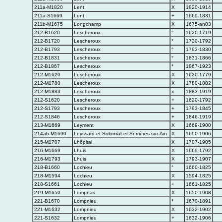
211a-M1820
Lent
X
1820-1914
211a-S1669
Lent
+
1669-1831
211b-M1675
Longchamp
X
1675-an03
212-B1620
Lescheroux
°
1620-1719
212-B1720
Lescheroux
°
1720-1792
212-B1793
Lescheroux
°
1793-1830
212-B1831
Lescheroux
°
1831-1866
212-B1867
Lescheroux
°
1867-1923
212-M1620
Lescheroux
X
1620-1779
212-M1780
Lescheroux
X
1780-1882
212-M1883
Lescheroux
x
1883-1919
212-S1620
Lescheroux
+
1620-1792
212-S1793
Lescheroux
+
1793-1845
212-S1846
Lescheroux
+
1846-1919
213-M1669
Leyment
X
1669-1900
214ab-M1690
Leyssard-et-Solomiat-et-Serrières-sur-Ain
X
1690-1906
215-M1707
Lhôpital
X
1707-1905
216-M1669
Lhuis
X
1669-1792
216-M1793
Lhuis
X
1793-1907
218-B1660
Lochieu
°
1660-1825
218-M1594
Lochieu
X
1594-1825
218-S1661
Lochieu
+
1661-1825
219-M1650
Lompnas
X
1650-1908
221-B1670
Lompnieu
°
1670-1891
221-M1632
Lompnieu
X
1632-1902
221-S1632
Lompnieu
+
1632-1906