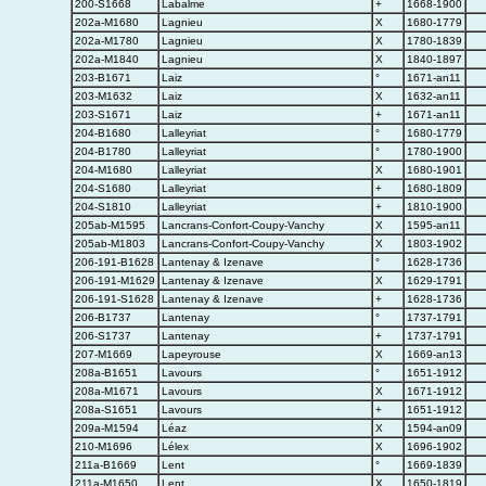
200-S1668
Labalme
+
1668-1900
202a-M1680
Lagnieu
X
1680-1779
202a-M1780
Lagnieu
X
1780-1839
202a-M1840
Lagnieu
X
1840-1897
203-B1671
Laiz
°
1671-an11
203-M1632
Laiz
X
1632-an11
203-S1671
Laiz
+
1671-an11
204-B1680
Lalleyriat
°
1680-1779
204-B1780
Lalleyriat
°
1780-1900
204-M1680
Lalleyriat
X
1680-1901
204-S1680
Lalleyriat
+
1680-1809
204-S1810
Lalleyriat
+
1810-1900
205ab-M1595
Lancrans-Confort-Coupy-Vanchy
X
1595-an11
205ab-M1803
Lancrans-Confort-Coupy-Vanchy
X
1803-1902
206-191-B1628
Lantenay & Izenave
°
1628-1736
206-191-M1629
Lantenay & Izenave
X
1629-1791
206-191-S1628
Lantenay & Izenave
+
1628-1736
206-B1737
Lantenay
°
1737-1791
206-S1737
Lantenay
+
1737-1791
207-M1669
Lapeyrouse
X
1669-an13
208a-B1651
Lavours
°
1651-1912
208a-M1671
Lavours
X
1671-1912
208a-S1651
Lavours
+
1651-1912
209a-M1594
Léaz
X
1594-an09
210-M1696
Lélex
X
1696-1902
211a-B1669
Lent
°
1669-1839
211a-M1650
Lent
X
1650-1819