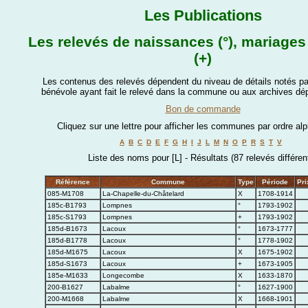
Les Publications
Les relevés de naissances (°), mariages 
(+)
Les contenus des relevés dépendent du niveau de détails notés par
bénévole ayant fait le relevé dans la commune ou aux archives dé
Bon de commande
Cliquez sur une lettre pour afficher les communes par ordre al
A
B
C
D
E
F
G
H
I
J
L
M
N
O
P
R
S
T
V
Liste des noms pour [L] - Résultats (87 relevés différen
Référence
Commune
Type
Période
Pri
085-M1708
La-Chapelle-du-Châtelard
X
1708-1914
185c-B1793
Lompnes
°
1793-1902
185c-S1793
Lompnes
+
1793-1902
185d-B1673
Lacoux
°
1673-1777
185d-B1778
Lacoux
°
1778-1902
185d-M1675
Lacoux
X
1675-1902
185d-S1673
Lacoux
+
1673-1905
185e-M1633
Longecombe
X
1633-1870
200-B1627
Labalme
°
1627-1900
200-M1668
Labalme
X
1668-1901