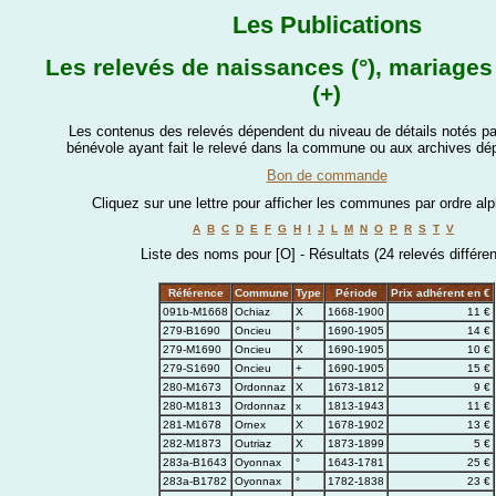
Les Publications
Les relevés de naissances (°), mariages 
(+)
Les contenus des relevés dépendent du niveau de détails notés par
bénévole ayant fait le relevé dans la commune ou aux archives dé
Bon de commande
Cliquez sur une lettre pour afficher les communes par ordre al
A
B
C
D
E
F
G
H
I
J
L
M
N
O
P
R
S
T
V
Liste des noms pour [O] - Résultats (24 relevés différen
Référence
Commune
Type
Période
Prix adhérent en €
091b-M1668
Ochiaz
X
1668-1900
11 €
279-B1690
Oncieu
°
1690-1905
14 €
279-M1690
Oncieu
X
1690-1905
10 €
279-S1690
Oncieu
+
1690-1905
15 €
280-M1673
Ordonnaz
X
1673-1812
9 €
280-M1813
Ordonnaz
x
1813-1943
11 €
281-M1678
Ornex
X
1678-1902
13 €
282-M1873
Outriaz
X
1873-1899
5 €
283a-B1643
Oyonnax
°
1643-1781
25 €
283a-B1782
Oyonnax
°
1782-1838
23 €