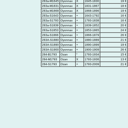
283a-M1645
Oyonnax
X
1645-1830
19 €
283a-M1831
Oyonnax
X
1831-1867
18 €
283a-M1868
Oyonnax
X
1868-1896
19 €
283a-S1643
Oyonnax
+
1643-1792
16 €
283a-S1793
Oyonnax
+
1793-1838
16 €
283a-S1839
Oyonnax
+
1839-1852
20 €
283a-S1853
Oyonnax
+
1853-1865
24 €
283a-S1866
Oyonnax
+
1866-1879
26 €
283A-S1880
Oyonnax
+
1880-1889
21 €
283A-S1890
Oyonnax
+
1890-1899
19 €
283A-S1900
Oyonnax
+
1900-1909
26 €
284-B1793
Ozan
°
1793-1934
15 €
284-M1793
Ozan
X
1793-1936
13 €
284-S1793
Ozan
+
1793-2009
21 €