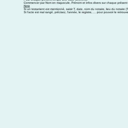
Commencer par Nom en majuscule, Prénom et infos divers sur chaque présent
Note
Si un testament est mentionné, saisir T, date, nom du notaire, lieu du notaire 
Si l'acte est mal rangé, précisez, l'année, le registre, … pour pouvoir le retrouve