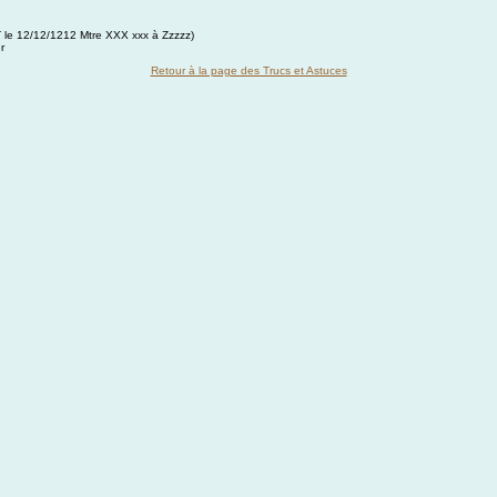
(T le 12/12/1212 Mtre XXX xxx à Zzzzz)
r
Retour à la page des Trucs et Astuces