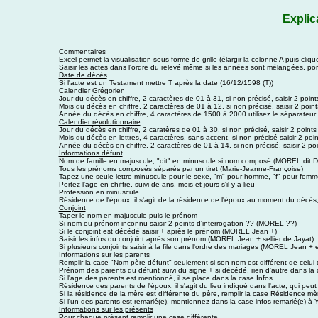
Explic
Commentaires
Excel permet la visualisation sous forme de grille (élargir la colonne A puis c
Saisir les actes dans l'ordre du relevé même si les années sont mélangées, po
Date de décès
Si l'acte est un Testament mettre T après la date (16/12/1598 (T))
Calendier Grégorien
Jour du décès en chiffre, 2 caractères de 01 à 31, si non précisé, saisir 2 poin
Mois du décès en chiffre, 2 caractères de 01 à 12, si non précisé, saisir 2 poin
Année du décès en chiffre, 4 caractères de 1500 à 2000 utilisez le séparateur 
Calendier révolutionnaire
Jour du décès en chiffre, 2 caratères de 01 à 30, si non précisé, saisir 2 point
Mois du décès en lettres, 4 caractères, sans accent, si non précisé saisir 2 point
Année du décès en chiffre, 2 caractères de 01 à 14, si non précisé, saisir 2 poin
Informations défunt
Nom de famille en majuscule, "dit" en minuscule si nom composé (MOREL dit
Tous les prénoms composés séparés par un tiret (Marie-Jeanne-Françoise)
Tapez une seule lettre minuscule pour le sexe, "m" pour homme, "f" pour femme
Portez l'age en chiffre, suivi de ans, mois et jours s'il y a lieu
Profession en minuscule
Résidence de l'époux, il s'agit de la résidence de l'époux au moment du décès
Conjoint
Taper le nom en majuscule puis le prénom
Si nom ou prénom inconnu saisir 2 points d'interrogation ?? (MOREL ??)
Si le conjoint est décédé saisir + après le prénom (MOREL Jean +)
Saisir les infos du conjoint après son prénom (MOREL Jean + sellier de Jayat)
Si plusieurs conjoints saisir à la file dans l'ordre des mariages (MOREL Jean 
Informations sur les parents
Remplir la case "Nom père défunt" seulement si son nom est différent de celui
Prénom des parents du défunt suivi du signe + si décédé, rien d'autre dans la
Si l'age des parents est mentionné, il se place dans la case Infos
Résidence des parents de l'époux, il s'agit du lieu indiqué dans l'acte, qui peut 
Si la résidence de la mère est différente du père, remplir la case Résidence m
Si l'un des parents est remarié(e), mentionnez dans la case infos remarié(e) à
Informations sur les présents
Pour chaque présent remplir une case différente