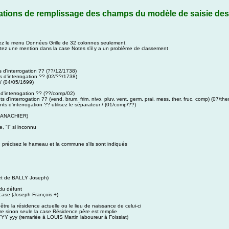
ations de remplissage des champs du modèle de saisie de
liquez le menu Données Grille de 32 colonnes seulement,
rtez une mention dans la case Notes s'il y a un problème de classement
ts d'interrogation ?? (??/12/1738)
ts d'interrogation ?? (02/??/1738)
/ (04/05/1699)
s d'interrogation ?? (??/comp/02)
s d'interrogation ?? (vend, brum, frim, nivo, pluv, vent, germ, prai, mess, ther, fruc, comp) (07/the
ts d'interrogation ?? utilisez le séparateur / (01/comp/??)
 DANACHIER)
, "i" si inconnu
, précisez le hameau et la commune s'ils sont indiqués
+ et de BALLY Joseph)
 du défunt
 case (Joseph-François +)
être la résidence actuelle ou le lieu de naissance de celui-ci
ère sinon seule la case Résidence père est remplie
 YYY yyy (remariée à LOUIS Martin laboureur à Foissiat)