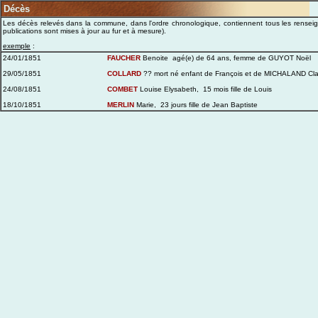
Décès
Les décès relevés dans la commune, dans l'ordre chronologique, contiennent tous les renseign
publications sont mises à jour au fur et à mesure).
exemple
:
24/01/1851
FAUCHER
Benoite agé(e) de 64 ans, femme de GUYOT Noël
29/05/1851
COLLARD
?? mort né enfant de François et de MICHALAND Cl
24/08/1851
COMBET
Louise Elysabeth, 15 mois fille de Louis
18/10/1851
MERLIN
Marie, 23 jours fille de Jean Baptiste