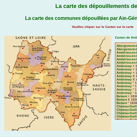
La carte des dépouillements de
La carte des communes dépouillées par Ain-Gén
Veuillez cliquer sur le Canton sur la carte
Canton de Amb
Abergement-de
Abergement-de
Ambérieu-en
Ambérieu-en
Ambérieu-en
Ambérieu-en
Ambronay
+ 
Ambronay
+ 
Ambronay
+ 
Ambronay
X 
Ambronay
X 
Ambronay
° 1
Ambronay
° 1
Ambronay
° 1
Ambronay
° 1
Bettant
+ 183
Bettant
X 183
Bettant
° 183
Château-Gaill
Château-Gaill
Château-Gaill
Château-Gaill
Château-Gaill
Château-Gaill
Château-Gaill
Douvres
+ 16
Douvres
+ 17
Douvres
X 16