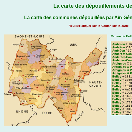
La carte des dépouillements de
La carte des communes dépouillées par Ain-Gén
Veuillez cliquer sur le Canton sur la carte
Canton de Bell
Ambléon
+ 16
Ambléon
X 16
Ambléon
° 16
Andert-et-Co
Andert-et-Co
Andert-et-Co
Arbignieu
X 1
Arbignieu & 
Arbignieu & 
Arbignieu & 
Belley
+ 1831
Belley
+ 1850
Belley
+ 1870
Belley
+ 1890
Belley
+ An02
Belley
+ 1908
Belley
X 1620
Belley
X 1740
Belley
X 1793
Belley
X 1813
Belley
X 1840
Belley
X 1870
Belley
° 1793
Belley
° 1816
Brégnier-Cor
Brégnier-Cor
Brégnier-Cor
Brens
+ 1613