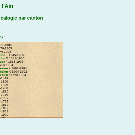
 l'Ain
éalogie par canton
ey :
76-1905
76-1905
76-1905
ndon
+ 1645-1905
ndon
X 1641-1905
ndon
° 1633-1905
793-1904
Pézieu
+ 1668-1904
Pézieu
X 1604-1792
Pézieu
° 1668-1904
-1849
-1869
-1889
-1908
-1830
-1919
-1739
-1792
-1812
-1839
-1869
-1900
-1815
-1834
don
+ 1669-1900
don
X 1654-1900
don
° 1653-1885
-1902