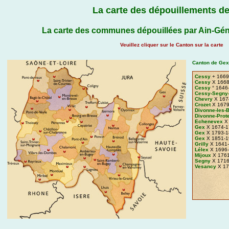
La carte des dépouillements de
La carte des communes dépouillées par Ain-Gén
Veuillez cliquer sur le Canton sur la carte
Canton de Gex
Cessy
+ 1669
Cessy
X 1668
Cessy
° 1646
Cessy-Segny
Chevry
X 167
Crozet
X 1679
Divonne-les-
Divonne-Prot
Echenevex
X 
Gex
X 1674-1
Gex
X 1793-1
Gex
X 1851-1
Grilly
X 1641
Lélex
X 1696
Mijoux
X 1761
Segny
X 1716
Vesancy
X 17