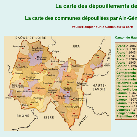
La carte des dépouillements de
La carte des communes dépouillées par Ain-Gén
Veuillez cliquer sur le Canton sur la carte
Canton de Hau
Aranc
X 1652
Aranc
X 1793
Aranc
° 1643
Aranc
° 1731
Aranc
° 1793
Aranc
° 1845
Corlier
X 169
Cormaranche
Cormaranche
Cormaranche
Cormaranche
Hauteville-L
Hauteville-L
Hauteville-L
Lacoux
+ 167
Lacoux
X 167
Lacoux
° 167
Lacoux
° 177
Lompnes
+ 1
Lompnes
° 1
Longecombe
Prémillieu
X 
Thézillieu
X 1