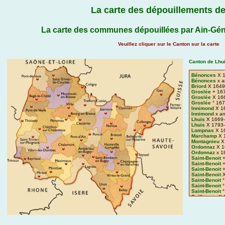
La carte des dépouillements de
La carte des communes dépouillées par Ain-Gén
Veuillez cliquer sur le Canton sur la carte
Canton de Lhui
Bénonces
X 1
Bénonces
x a
Briord
X 1649
Groslée
+ 16
Groslée
X 16
Groslée
° 167
Innimond
X 1
Innimond
x an
Lhuis
X 1669
Lhuis
X 1793
Lompnas
X 1
Marchamp
X 
Montagnieu
X
Ordonnaz
X 1
Ordonnaz
x 1
Saint-Benoit
+
Saint-Benoit
+
Saint-Benoit
+
Saint-Benoit
X
Saint-Benoit
°
Saint-Benoit
°
Saint-Benoit
°
Seillonnaz
X 
Serrières-de-
Serrières-de-