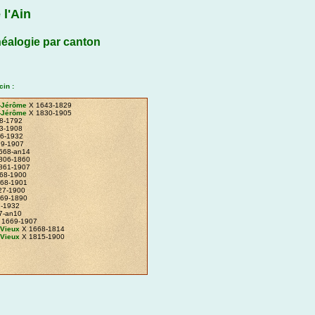
 l'Ain
éalogie par canton
in :
-Jérôme
X 1643-1829
-Jérôme
X 1830-1905
8-1792
3-1908
6-1932
9-1907
668-an14
806-1860
861-1907
68-1900
68-1901
27-1900
69-1890
1-1932
7-an10
 1669-1907
-Vieux
X 1668-1814
-Vieux
X 1815-1900