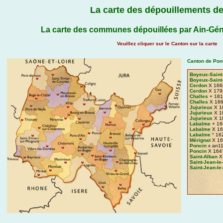
La carte des dépouillements de
La carte des communes dépouillées par Ain-Gén
Veuillez cliquer sur le Canton sur la carte
Canton de Ponc
Boyeux-Saint
Boyeux-Saint
Cerdon
X 166
Cerdon
X 179
Challes
+ 181
Challes
X 166
Jujurieux
X 1
Jujurieux
X 1
Jujurieux
X 1
Labalme
+ 16
Labalme
X 16
Labalme
° 16
Mérignat
X 16
Poncin
x an1
Poncin
X 164
Saint-Alban
X
Saint-Jean-le
Saint-Jean-le