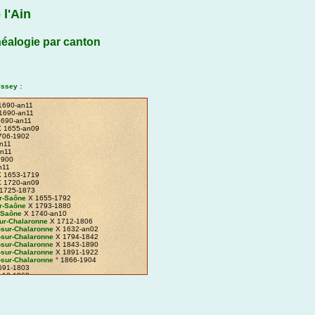
 l'Ain
éalogie par canton
issey :
1690-an11
1690-an11
1690-an11
 1655-an09
706-1902
n11
n11
1900
n11
 1653-1719
 1720-an09
1725-1873
r-Saône
X 1655-1792
r-Saône
X 1793-1880
-Saône
X 1740-an10
sur-Chalaronne
X 1712-1806
-sur-Chalaronne
X 1632-an02
-sur-Chalaronne
X 1794-1842
-sur-Chalaronne
X 1843-1890
-sur-Chalaronne
X 1891-1922
-sur-Chalaronne
° 1866-1904
691-1803
n12-1868
869-1922
7-1899