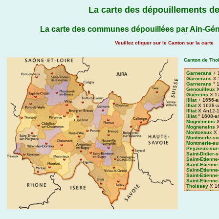
La carte des dépouillements de
La carte des communes dépouillées par Ain-Gén
Veuillez cliquer sur le Canton sur la carte
Canton de Tho
Garnerans
+ 
Garnerans
X 
Garnerans
° 
Genouilleux
X
Guéreins
X 1
Illiat
+ 1656-a
Illiat
X 1638-a
Illiat
X An12-
Illiat
° 1608-a
Mogneneins
X
Mogneneins
X
Montceaux
X 
Montmerle-su
Montmerle-su
Peyzieux-sur
Saint-Didier-
Saint-Etienne
Saint-Etienne
Saint-Etienne
Saint-Etienne
Saint-Etienne
Thoissey
X 1
Thoissey
X a
Thoissey
x 1
Valeins
X 163