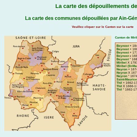
La carte des dépouillements de
La carte des communes dépouillées par Ain-Gén
Veuillez cliquer sur le Canton sur la carte
Canton de Mirib
Beynost
+ 18
Beynost
+ 16
Beynost
+ 17
Beynost
x 16
Beynost
° 16
Miribel
X 179
Miribel (St-Ma
Neyron
+ 167
Neyron
X 167
Neyron
° 167
Saint-Mauric
Thil
+ 1662-1
Thil
X 1666-1
Thil
° 1662-1