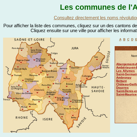
Les communes de l'A
Consultez directement les noms révolutio
Pour afficher la liste des communes, cliquez sur un des cantons de l
Cliquez ensuite sur une ville pour afficher les informa
A
B
C
D
Nom
Abergement-de
Ambérieu-en-
Les Allymes
Saint-Germai
Ambronay
Bettant
Château-Gaill
Douvres
Saint-Denis-
Saint-Mauric