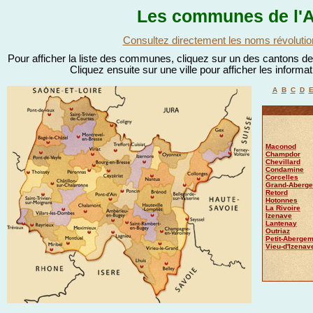
Les communes de l'A
Consultez directement les noms révolutio
Pour afficher la liste des communes, cliquez sur un des cantons de l
Cliquez ensuite sur une ville pour afficher les informa
A
B
C
D
Maconod
Champdor
Chevillard
Condamine
Corcelles
Grand-Aberge
Retord
Hotonnes
La Rivoire
Izenave
Lantenay
Outriaz
Petit-Abergem
Vieu-d'Izenav