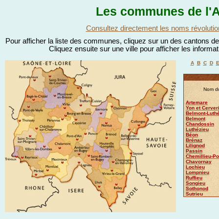
Les communes de l'A
Consultez directement les noms révolutio
Pour afficher la liste des communes, cliquez sur un des cantons de l
Cliquez ensuite sur une ville pour afficher les informa
A
B
C
D
Nom du
Artemare
Yon et Cerver
Belmont-Luth
Belmont
Chandossin
Luthézieu
Béon
Brénaz
Lilignod
Passin
Chemillieu-Po
Chavornay
Lochieu
Lompnieu
Ruffieu
Songieu
Sothonod
Sutrieu
Charancin
Fitignieu
Talissieu
Ameyzieu