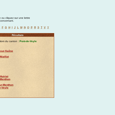
 ou cliquez sur une lettre
a concernant.
E
F
G
H
I
J
L
M
N
O
P
R
S
T
V
Y
Résultats
Nom du canton :
Pont-de-Veyle
sur-Saône
Mépillat
Huiriat
-Menthon
ur-Menthon
r-Veyle