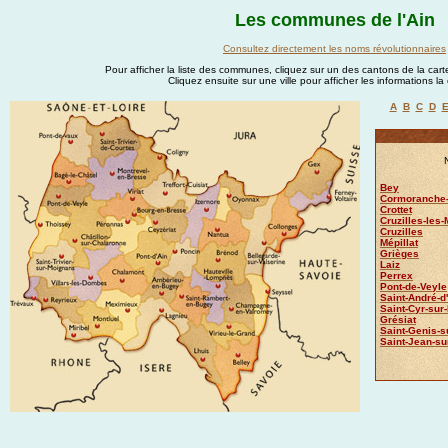
Les communes de l'Ain
Consultez directement les noms révolutionnaires
Pour afficher la liste des communes, cliquez sur un des cantons de la carte
Cliquez ensuite sur une ville pour afficher les informations l
A
B
C
D
Bey
Cormoranche-
Crottet
Cruzilles-les-
Cruzilles
Mépillat
Grièges
Laiz
Perrex
Pont-de-Veyle
Saint-André-d'
Saint-Cyr-sur
Grésiat
Saint-Genis-s
Saint-Jean-su