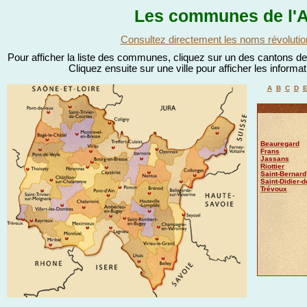
Les communes de l'A
Consultez directement les noms révolutio
Pour afficher la liste des communes, cliquez sur un des cantons de l
Cliquez ensuite sur une ville pour afficher les informa
A
B
C
D
Beauregard
Frans
Jassans
Riottier
Saint-Bernard
Saint-Didier-
Trévoux