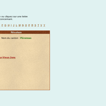
 ou cliquez sur une lettre
a concernant.
E
F
G
H
I
J
L
M
N
O
P
R
S
T
V
Y
Résultats
Nom du canton :
Péronnas
ur-Vieux-Jonc