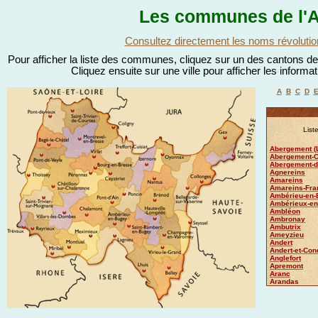
Les communes de l'A
Consultez directement les noms révolutio
Pour afficher la liste des communes, cliquez sur un des cantons de l
Cliquez ensuite sur une ville pour afficher les informa
A
B
C
D
List
Abergement (L
Abergement-Cl
Abergement-de
Agnereins
Amareins
Amareins-Fra
Ambérieu-en-
Ambérieux-e
Ambléon
Ambronay
Ambutrix
Ameyzieu
Andert
Andert-et-Co
Anglefort
Apremont
Aranc
Arandas
Arbent
Arbignieu
Arbigny
Ardon