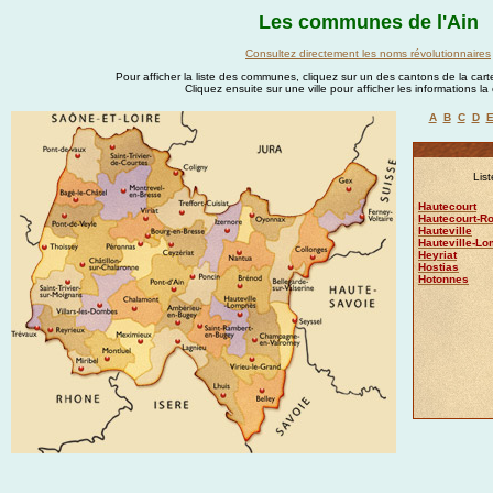
Les communes de l'Ain
Consultez directement les noms révolutionnaires
Pour afficher la liste des communes, cliquez sur un des cantons de la carte
Cliquez ensuite sur une ville pour afficher les informations l
A
B
C
D
Lis
Hautecourt
Hautecourt-
Hauteville
Hauteville-L
Heyriat
Hostias
Hotonnes