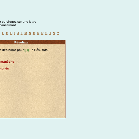
 ou cliquez sur une lettre
a concernant.
E
F
G
H
I
J
L
M
N
O
P
R
S
T
V
Y
Résultats
te des noms pour
[H]
- 7 Résultats
Romanèche
ompnès