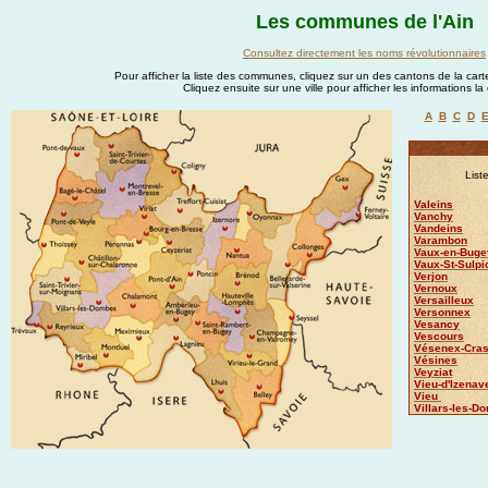
Les communes de l'Ain
Consultez directement les noms révolutionnaires
Pour afficher la liste des communes, cliquez sur un des cantons de la carte
Cliquez ensuite sur une ville pour afficher les informations l
A
B
C
D
List
Valeins
Vanchy
Vandeins
Varambon
Vaux-en-Buge
Vaux-St-Sulpi
Verjon
Vernoux
Versailleux
Versonnex
Vesancy
Vescours
Vésenex-Cra
Vésines
Veyziat
Vieu-d'Izenav
Vieu
Villars-les-D
Villebois
Villemotier
Villeneuve
Villereversur
Villes
Villette-sur-Ai