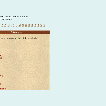
 ou cliquez sur une lettre
a concernant.
E
F
G
H
I
J
L
M
N
O
P
R
S
T
V
Y
Résultats
e des noms pour
[V]
- 34 Résultats
y
ce
ssy
e
ombes
e
n