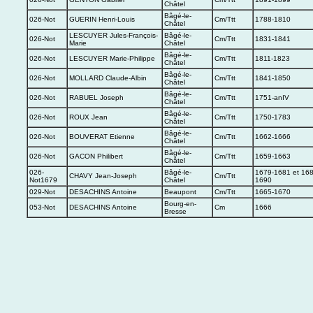
Châtel
Bâgé-le-
026-Not
GUERIN Henri-Louis
Cm/Ttt
1788-1810
Châtel
LESCUYER Jules-François-
Bâgé-le-
026-Not
Cm/Ttt
1831-1841
Marie
Châtel
Bâgé-le-
026-Not
LESCUYER Marie-Philippe
Cm/Ttt
1811-1823
Châtel
Bâgé-le-
026-Not
MOLLARD Claude-Albin
Cm/Ttt
1841-1850
Châtel
Bâgé-le-
026-Not
RABUEL Joseph
Cm/Ttt
1751-anIV
Châtel
Bâgé-le-
026-Not
ROUX Jean
Cm/Ttt
1750-1783
Châtel
Bâgé-le-
026-Not
BOUVERAT Etienne
Cm/Ttt
1662-1666
Châtel
Bâgé-le-
026-Not
GACON Philibert
Cm/Ttt
1659-1663
Châtel
026-
Bâgé-le-
1679-1681 et 168
CHAVY Jean-Joseph
Cm/Ttt
Not1679
Châtel
1690
029-Not
DESACHINS Antoine
Beaupont
Cm/Ttt
1665-1670
Bourg-en-
053-Not
DESACHINS Antoine
Cm
1666
Bresse