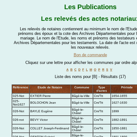
Les Publications
Les relevés des actes notariau
Les relevés de notaires contiennent au minimum le nom de l'Etude
prénoms des époux et la cote des Archives Départementales pour l
mariage. Le nom de l'Etude, les noms et prénoms des testateurs e
Archives Départementales pour les testaments. La date de l'acte es
les nouveaux relevés.
Bon de commande
Cliquez sur une lettre pour afficher les communes par ordre al
A
B
C
D
F
L
M
O
P
R
S
V
Liste des noms pour [B] - Résultats (17)
Référence
Etude de Notaire
Commune
Type
Période
d'actes
025-Not
EXTIER Pierre
Bâgé-la-Ville
Cm/Ttt
1654-1655
025-
BOLOCHON Jean
Bâgé-la-Ville
Cm/Ttt
1627-1630
Not1627
Bâgé-le-
026-Not
BAYLE Eugène
Cm/Ttt
1899
Châtel
Bâgé-le-
026-not
BEVY Victor
Cm/Ttt
1882-1891
Châtel
Bâgé-le-
026-Not
COLLET Joseph-Ferdinand
Cm/Ttt
1850-1881
Châtel
Bâge-le-
026-Not
GENTON Gabriel
Cm/Ttt
1891-1899