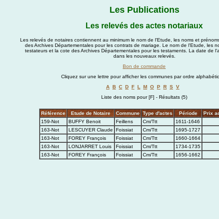
Les Publications
Les relevés des actes notariaux
Les relevés de notaires contiennent au minimum le nom de l'Etude, les noms et prénom
des Archives Départementales pour les contrats de mariage. Le nom de l'Etude, les 
testateurs et la cote des Archives Départementales pour les testaments. La date de l
dans les nouveaux relevés.
Bon de commande
Cliquez sur une lettre pour afficher les communes par ordre alphabéti
A
B
C
D
F
L
M
O
P
R
S
V
Liste des noms pour [F] - Résultats (5)
Référence
Etude de Notaire
Commune
Type d'actes
Période
Prix a
159-Not
BUFFY Benoit
Feillens
Cm/Ttt
1611-1646
163-Not
LESCUYER Claude
Foissiat
Cm/Ttt
1695-1727
163-Not
FOREY François
Foissiat
Cm/Ttt
1660-1664
163-Not
LONJARRET Louis
Foissiat
Cm/Ttt
1734-1735
163-Not
FOREY François
Foissiat
Cm/Ttt
1656-1662