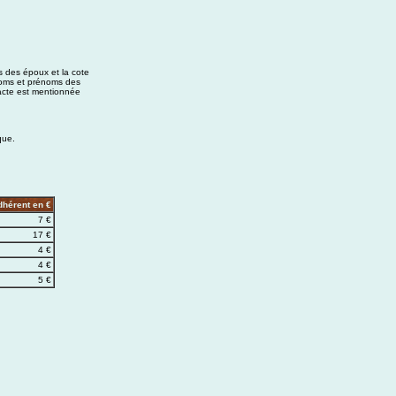
s des époux et la cote
noms et prénoms des
'acte est mentionnée
que.
dhérent en €
7 €
17 €
4 €
4 €
5 €