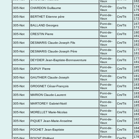
Vaux
18
Pont-de-
174
305-Not
CHARDON Guillaume
Cm/Ttt
Vaux
17
Pont-de-
169
305-Not
BERTHET Etienne père
Cm/Ttt
Vaux
17
Pont-de-
167
305-Not
BALLAND Georges
Cm/Ttt
Vaux
17
Pont-de-
180
305-Not
CRESTIN Pierre
Cm/Ttt
Vaux
18
Pont-de-
181
305-Not
DESMARIS Claude-Joseph Fils
Cm/Ttt
Vaux
18
Pont-de-
177
305-Not
DESMARIS Claude-Joseph Père
Cm/Ttt
Vaux
18
Pont-de-
177
305-Not
DEYDIER Jean-Baptiste-Bonnaventure
Cm/Ttt
Vaux
181
Pont-de-
185
305-Not
DUPUY Pierre
Cm/Ttt
Vaux
18
Pont-de-
181
305-Not
GAUTHIER Claude-Joseph
Cm/Ttt
Vaux
18
Pont-de-
183
305-Not
GROGNET César-François
Cm/Ttt
Vaux
18
Pont-de-
183
305-Not
MARION Claude-Laurent
Cm/Ttt
Vaux
18
Pont-de-
183
305-Not
MARTOREY Gabriel-Noël
Cm/Ttt
Vaux
18
Pont-de-
182
305-Not
MORELLET Marie-Nicolas
Cm/Ttt
Vaux
18
Pont-de-
182
305-Not
PIQUET Jean-Marie-Anselme
Cm/Ttt
Vaux
18
Pont-de-
184
305-Not
POCHET Jean-Baptiste
Cm/Ttt
Vaux
18
Pont-de-
176
305-Not
POIZAT Philibert
Cm/Ttt