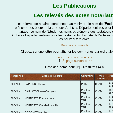
Les Publications
Les relevés des actes notariau
Les relevés de notaires contiennent au minimum le nom de l'Etude
prénoms des époux et la cote des Archives Départementales pour l
mariage. Le nom de l'Etude, les noms et prénoms des testateurs e
Archives Départementales pour les testaments. La date de l'acte es
les nouveaux relevés.
Bon de commande
Cliquez sur une lettre pour afficher les communes par ordre al
A
B
C
D
F
L
M
O
P
R
S
V
1
2
page suivante
>>
Liste des noms pour [P] - Résultats (40)
Référence
Etude de Notaire
Commune
Type
Pér
d'actes
171
301-Not
LAPIERRE Damien
Polliat
Cm/Ttt
17
Pont-de-
183
305-Not
CAILLOT Charles-François
Cm/Ttt
Vaux
18
Pont-de-
174
305-Not
VERNETTE Etienne père
Cm/Ttt
Vaux
17
Pont-de-
178
305-Not
VERNETTE Claude-Louis fils
Cm/Ttt
Vaux
an
Pont-de-
177
305-Not
GROGNET Mathieu
Cm/Ttt