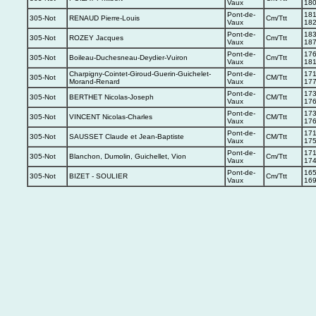
Vaux
18
Pont-de-
181
305-Not
RENAUD Pierre-Louis
Cm/Ttt
Vaux
18
Pont-de-
183
305-Not
ROZEY Jacques
Cm/Ttt
Vaux
18
Pont-de-
176
305-Not
Boileau-Duchesneau-Deydier-Vuiron
Cm/Ttt
Vaux
18
Charpigny-Cointet-Giroud-Guerin-Guichelet-
Pont-de-
171
305-Not
CM/Ttt
Morand-Renard
Vaux
17
Pont-de-
173
305-Not
BERTHET Nicolas-Joseph
CM/Ttt
Vaux
17
Pont-de-
173
305-Not
VINCENT Nicolas-Charles
CM/Ttt
Vaux
17
Pont-de-
171
305-Not
SAUSSET Claude et Jean-Baptiste
CM/Ttt
Vaux
17
Pont-de-
171
305-Not
Blanchon, Dumolin, Guichellet, Vion
Cm/Ttt
Vaux
17
Pont-de-
165
305-Not
BIZET - SOULIER
Cm/Ttt
Vaux
16