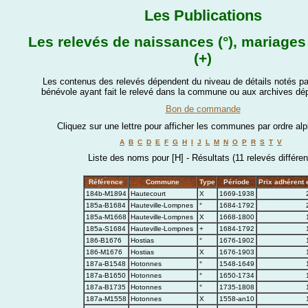
Les Publications
Les relevés de naissances (°), mariages 
(+)
Les contenus des relevés dépendent du niveau de détails notés par
bénévole ayant fait le relevé dans la commune ou aux archives dé
Bon de commande
Cliquez sur une lettre pour afficher les communes par ordre al
A
B
C
D
E
F
G
H
I
J
L
M
N
O
P
R
S
T
V
Liste des noms pour [H] - Résultats (11 relevés différen
Référence
Commune
Type
Période
Prix adhérent 
184b-M1894
Hautecourt
X
1669-1938
185a-B1684
Hauteville-Lompnes
°
1684-1792
185a-M1668
Hauteville-Lompnes
X
1668-1800
185a-S1684
Hauteville-Lompnes
+
1684-1792
186-B1676
Hostias
°
1676-1902
186-M1676
Hostias
X
1676-1903
187a-B1548
Hotonnes
°
1548-1649
187a-B1650
Hotonnes
°
1650-1734
187a-B1735
Hotonnes
°
1735-1808
187a-M1558
Hotonnes
X
1558-an10