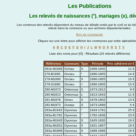
Les Publications
Les relevés de naissances (°), mariages (x), dé
Les contenus des relevés dépendent du niveau de détails notés par le curé et du bén
relevé dans la commune ou aux archives départementales.
Bon de commande
Cliquez sur une lettre pour afficher les communes par ordre alphabéti
A
B
C
D
E
F
G
H
I
J
L
M
N
O
P
R
S
T
V
Liste des noms pour [O] - Résultats (24 relevés différents)
Référence
Commune
Type
Période
Prix adhérent en €
091b-M1668
Ochiaz
X
1668-1900
11 €
279-B1690
Oncieu
°
1690-1905
14 €
279-M1690
Oncieu
X
1690-1905
10 €
279-S1690
Oncieu
+
1690-1905
15 €
280-M1673
Ordonnaz
X
1673-1812
9 €
280-M1813
Ordonnaz
x
1813-1943
11 €
281-M1678
Ornex
X
1678-1902
13 €
282-M1873
Outriaz
X
1873-1899
5 €
283a-B1643
Oyonnax
°
1643-1781
25 €
283a-B1782
Oyonnax
°
1782-1838
23 €
283a-M1645
Oyonnax
X
1645-1830
19 €
283a-M1831
Oyonnax
X
1831-1867
18 €
283a-M1868
Oyonnax
X
1868-1896
19 €
283a-S1643
Oyonnax
+
1643-1792
16 €