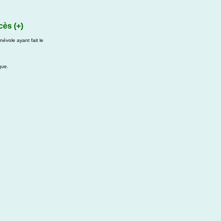
cès (+)
évole ayant fait le
que.