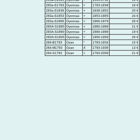
283a-S1793
Oyonnax
+
1793-1838
16 €
283a-S1839
Oyonnax
+
1839-1852
20 €
283a-S1853
Oyonnax
+
1853-1865
24 €
283a-S1866
Oyonnax
+
1866-1879
26 €
283A-S1880
Oyonnax
+
1880-1889
21 €
283A-S1890
Oyonnax
+
1890-1899
19 €
283A-S1900
Oyonnax
+
1900-1909
26 €
284-B1793
Ozan
°
1793-1934
15 €
284-M1793
Ozan
X
1793-1936
13 €
284-S1793
Ozan
+
1793-2009
21 €