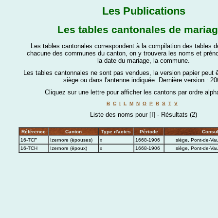
Les Publications
Les tables cantonales de maria
Les tables cantonales correspondent à la compilation des tables 
chacune des communes du canton, on y trouvera les noms et prén
la date du mariage, la commune.
Les tables cantonnales ne sont pas vendues, la version papier peut 
siège ou dans l'antenne indiquée.
Dernière version : 20
Cliquez sur une lettre pour afficher les cantons par ordre alph
B
C
I
L
M
N
O
P
R
S
T
V
Liste des noms pour [I] - Résultats (2)
Référence
Canton
Type d'actes
Période
Consul
16-TCF
Izernore (épouses)
x
1668-1906
siège, Pont-de-Vau
16-TCH
Izernore (époux)
x
1668-1906
siège, Pont-de-Vau