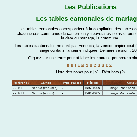
Les Publications
Les tables cantonales de maria
Les tables cantonales correspondent à la compilation des tables 
chacune des communes du canton, on y trouvera les noms et prén
la date du mariage, la commune.
Les tables cantonnales ne sont pas vendues, la version papier peut 
siège ou dans l'antenne indiquée.
Dernière version : 20
Cliquez sur une lettre pour afficher les cantons par ordre alph
B
C
I
L
M
N
O
P
R
S
T
V
Liste des noms pour [N] - Résultats (2)
Référence
Canton
Type d'actes
Période
Consul
22-TCF
Nantua (épouses)
x
1592-1905
siège, Pont-de-Vau
22-TCH
Nantua (époux)
x
1592-1905
siège, Pont-de-Vau