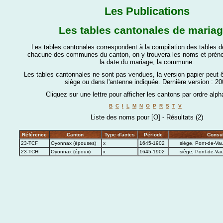
Les Publications
Les tables cantonales de maria
Les tables cantonales correspondent à la compilation des tables 
chacune des communes du canton, on y trouvera les noms et prén
la date du mariage, la commune.
Les tables cantonnales ne sont pas vendues, la version papier peut 
siège ou dans l'antenne indiquée.
Dernière version : 20
Cliquez sur une lettre pour afficher les cantons par ordre alph
B
C
I
L
M
N
O
P
R
S
T
V
Liste des noms pour [O] - Résultats (2)
Référence
Canton
Type d'actes
Période
Consul
23-TCF
Oyonnax (épouses)
x
1645-1902
siège, Pont-de-Vau
23-TCH
Oyonnax (époux)
x
1645-1902
siège, Pont-de-Vau