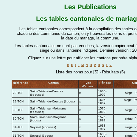
Les Publications
Les tables cantonales de maria
Les tables cantonales correspondent à la compilation des tables 
chacune des communes du canton, on y trouvera les noms et prén
la date du mariage, la commune.
Les tables cantonnales ne sont pas vendues, la version papier peut 
siège ou dans l'antenne indiquée.
Dernière version : 20
Cliquez sur une lettre pour afficher les cantons par ordre alph
B
C
I
L
M
N
O
P
R
S
T
V
Liste des noms pour [S] - Résultats (6)
Référence
Canton
Type
Période
Con
d'actes
Saint-Trivier-de-Courtes
1606-
29-TCF
x
siège, P
(épouses)
1902
1606-
siège, Po
29-TCH
Saint-Trivier-de-Courtes (époux)
x
1902
Saint-Trivier-sur-Moignans
1575-
30-TCF
x
siège, P
(épouses)
1899
Saint-Trivier-sur-Moignans
1575-
30-TCH
x
siège, P
(époux)
1899
1638-
31-TCF
Seyssel (épouses)
x
siège, P
1907
1638-
31-TCH
Seyssel (époux)
x
siège, P