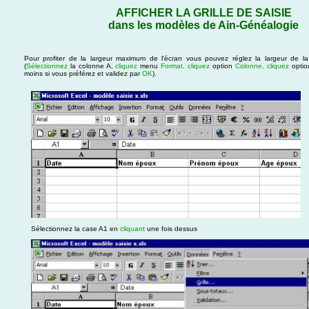
AFFICHER LA GRILLE DE SAISIE
dans les modèles de Ain-Généalogie
Pour profiter de la largeur maximum de l'écran vous pouvez réglez la largeur de l
(
Sélectionnez
la colonne A,
cliquez
menu
Format,
cliquez
option
Colonne,
cliquez
opti
moins si vous préférez et validez par
OK
).
Sélectionnez la case A1 en
cliquant
une fois dessus