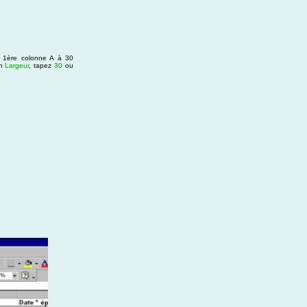
a 1ère colonne A à 30
on
Largeur
, tapez
30
ou