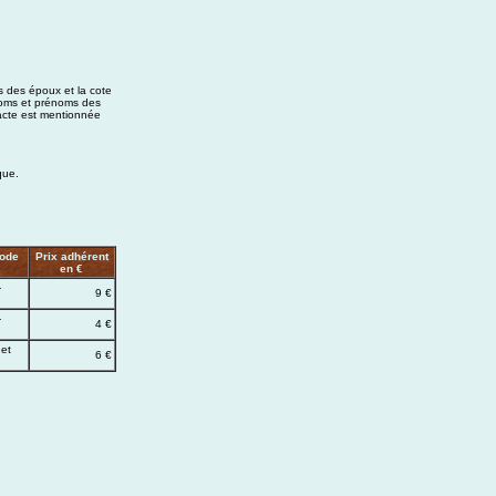
s des époux et la cote
noms et prénoms des
'acte est mentionnée
que.
iode
Prix adhérent
en €
-
9 €
-
4 €
et
6 €