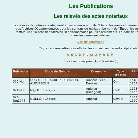
Les Publications
Les relevés des actes notariaux
Les relevés de notaires contiennent au minimum le nom de l'Etude, les noms et prénom
des Archives Départementales pour les contrats de mariage. Le nom de l'Etude, les 
testateurs et la cote des Archives Départementales pour les testaments. La date de l
dans les nouveaux relevés.
Bon de commande
Cliquez sur une lettre pour afficher les communes par ordre alphabéti
A
B
C
D
F
L
M
O
P
R
S
V
Liste des noms pour [A] - Résultats (3)
Référence
Etude de Notaire
Commune
Type
Pér
d'actes
DUCRET-DELACROIX-REGNARD-
Ambérieux-en-
1548
005-Not
Cm
ALEVESQUE
Dombes
1704
Attignat
1663
024-Not
PIQUET François
Cm/Ttt
(Crangeat)
1666
024-
1644 
GOLLETI Charles
Attignat
Cm/Ttt
Not1644
1650